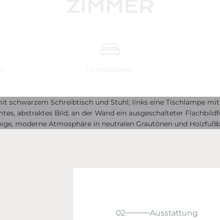
ZIMMER
en
1
Kingsize
bett
02
Ausstattung