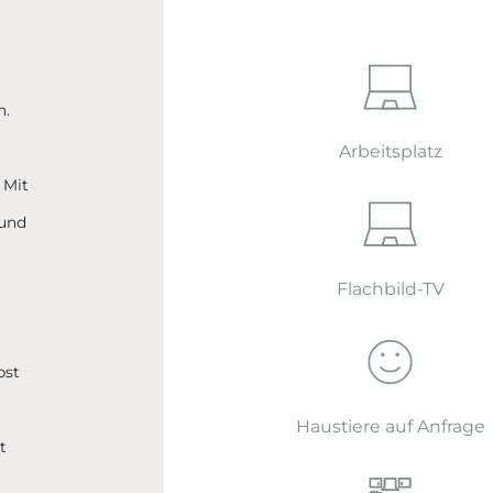
n.
Arbeitsplatz
 Mit
 und
n
Flachbild-TV
bst
Haustiere auf Anfrage
t