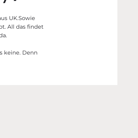
 aus UK.Sowie
. All das findet
da.
es keine. Denn