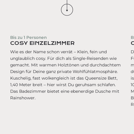
Bis zu
1
Personen
B
COSY EINZELZIMMER
Wie es der Name schon verrät – Klein, fein und
D
unglaublich cosy. Für dich als Single-Reisenden wie
F
gemacht. Mit warmen Holztönen und durchdachtem
m
Design für Deine ganz private Wohlfühlatmosphäre.
d
Kuschelig, fast wolkengleich ist das Queensize Bett,
i
1,40 Meter breit – hier wirst Du geruhsam schlafen.
1
Das Badezimmer bietet eine ebenerdige Dusche mit
M
Rainshower.
B
R