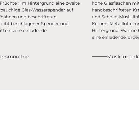
wersmoothie
Müsli für j