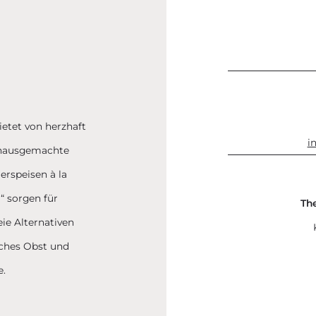
ietet von herzhaft
i
, hausgemachte
erspeisen à la
“ sorgen für
Th
ie Alternativen
isches Obst und
e.