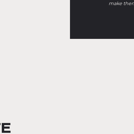
make them
TE