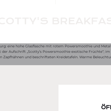
COTTY'S BREAKFA
ÖF