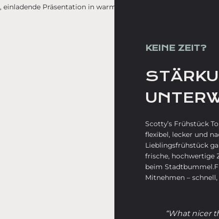
KEINE ZEIT?
STÄRK
UNTER
Scotty’s Frühstück To
flexibel, lecker und n
Lieblingsfrühstück 
frische, hochwertige 
beim Stadtbummel.Für
Mitnehmen – schnell, 
“What nicer 