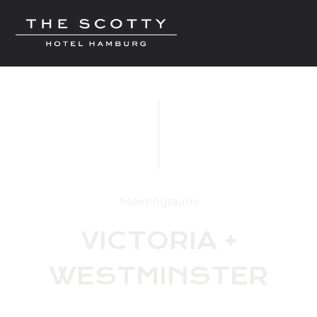
Meetingraum
VICTORIA +
WESTMINSTER